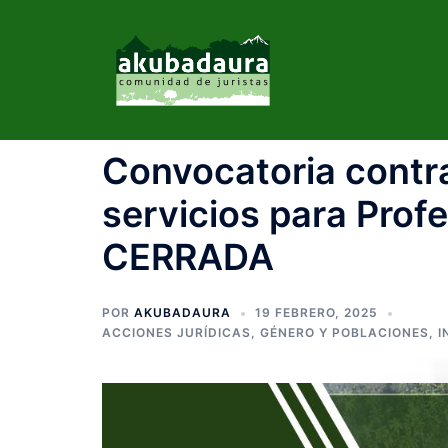
Convocatoria contr
servicios para Prof
CERRADA
POR
AKUBADAURA
19 FEBRERO, 2025
ACCIONES JURÍDICAS
,
GÉNERO Y POBLACIONES
,
I