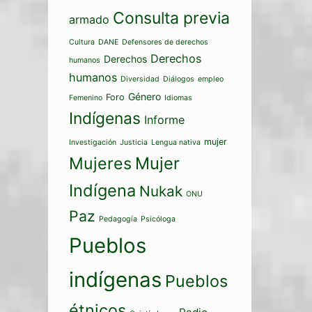
Consulta previa
armado
Cultura
DANE
Defensores de derechos
Derechos
Derechos
humanos
humanos
Diversidad
Diálogos
empleo
Género
Foro
Femenino
Idiomas
Indígenas
Informe
mujer
Investigación
Justicia
Lengua nativa
Mujeres
Mujer
Indígena
Nukak
ONU
Paz
Pedagogía
Psicóloga
Pueblos
indígenas
Pueblos
étnicos