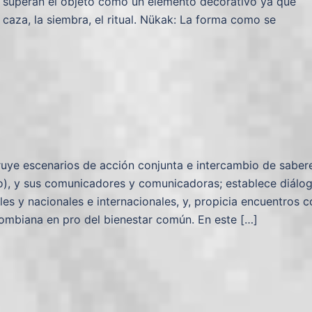
to superan el objeto como un elemento decorativo ya que
 caza, la siembra, el ritual. Nükak: La forma como se
uye escenarios de acción conjunta e intercambio de saber
ro), y sus comunicadores y comunicadoras; establece diálo
es y nacionales e internacionales, y, propicia encuentros c
lombiana en pro del bienestar común. En este […]