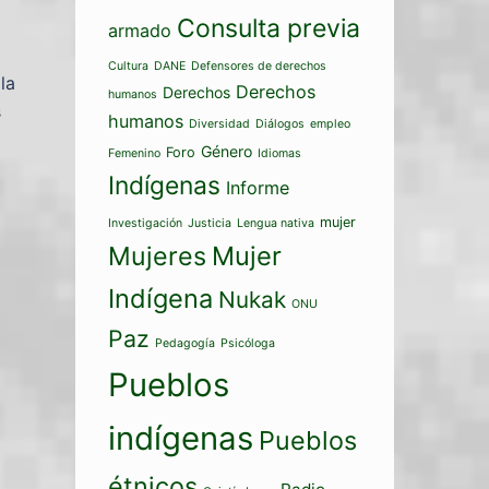
Consulta previa
armado
a
Cultura
DANE
Defensores de derechos
la
Derechos
Derechos
humanos
s
humanos
Diversidad
Diálogos
empleo
Género
Foro
Femenino
Idiomas
Indígenas
Informe
mujer
Investigación
Justicia
Lengua nativa
Mujeres
Mujer
Indígena
Nukak
ONU
Paz
Pedagogía
Psicóloga
Pueblos
indígenas
Pueblos
étnicos