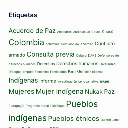
Etiquetas
Acuerdo de Paz
Chocó
Ancestros
Audiovisual
Cauca
Colombia
Conflicto
columnas
Comisión de la Verdad
Consulta previa
armado
Cultura
DANE
Defensores de
Derechos humanos
Derechos
derechos humanos
Diversidad
Género
Foro
Diálogos
empleo
Femenino
Feminicidio
Idiomas
Indígenas
Informe
mujer
Investigación
Lengua nativa
Mujeres
Mujer Indígena
Paz
Nukak
Pueblos
Pedagogía
Programa radial
Psicóloga
indígenas
Pueblos étnicos
Quintín Lame