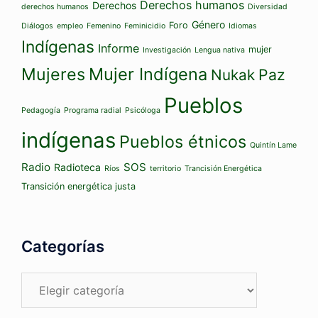
Derechos humanos
Derechos
derechos humanos
Diversidad
Género
Foro
Diálogos
empleo
Femenino
Feminicidio
Idiomas
Indígenas
Informe
mujer
Investigación
Lengua nativa
Mujeres
Mujer Indígena
Paz
Nukak
Pueblos
Pedagogía
Programa radial
Psicóloga
indígenas
Pueblos étnicos
Quintín Lame
Radio
SOS
Radioteca
Ríos
territorio
Trancisión Energética
Transición energética justa
Categorías