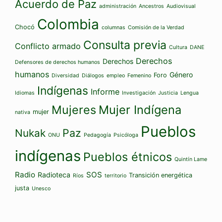
Acuerdo de Paz
administración
Ancestros
Audiovisual
Colombia
Chocó
columnas
Comisión de la Verdad
Consulta previa
Conflicto armado
Cultura
DANE
Derechos
Derechos
Defensores de derechos humanos
humanos
Género
Foro
Diversidad
Diálogos
empleo
Femenino
Indígenas
Informe
Idiomas
Investigación
Justicia
Lengua
Mujeres
Mujer Indígena
mujer
nativa
Pueblos
Paz
Nukak
ONU
Pedagogía
Psicóloga
indígenas
Pueblos étnicos
Quintín Lame
Radio
SOS
Radioteca
Transición energética
Ríos
territorio
justa
Unesco