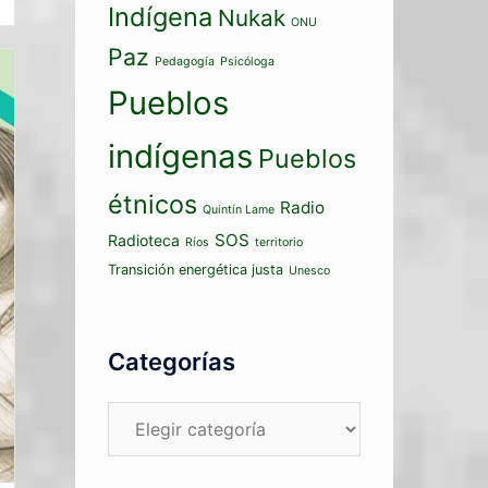
Indígena
Nukak
ONU
Paz
Pedagogía
Psicóloga
Pueblos
indígenas
Pueblos
étnicos
Radio
Quintín Lame
SOS
Radioteca
Ríos
territorio
Transición energética justa
Unesco
Categorías