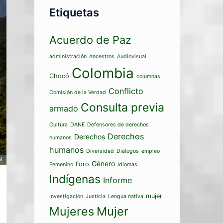
Etiquetas
Acuerdo de Paz
administración
Ancestros
Audiovisual
Colombia
Chocó
columnas
Conflicto
Comisión de la Verdad
Consulta previa
armado
Cultura
DANE
Defensores de derechos
Derechos
Derechos
humanos
humanos
Diversidad
Diálogos
empleo
Género
Foro
Femenino
Idiomas
Indígenas
Informe
mujer
Investigación
Justicia
Lengua nativa
Mujeres
Mujer