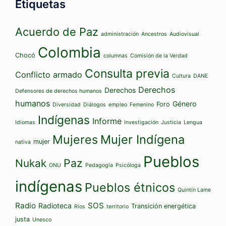
Etiquetas
Acuerdo de Paz
administración
Ancestros
Audiovisual
Colombia
Chocó
columnas
Comisión de la Verdad
Consulta previa
Conflicto armado
Cultura
DANE
Derechos
Derechos
Defensores de derechos humanos
humanos
Género
Foro
Diversidad
Diálogos
empleo
Femenino
Indígenas
Informe
Idiomas
Investigación
Justicia
Lengua
Mujeres
Mujer Indígena
mujer
nativa
Pueblos
Paz
Nukak
ONU
Pedagogía
Psicóloga
indígenas
Pueblos étnicos
Quintín Lame
Radio
SOS
Radioteca
Transición energética
Ríos
territorio
justa
Unesco