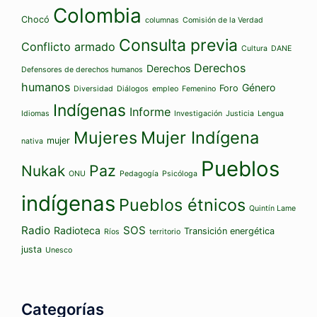
Colombia
Chocó
columnas
Comisión de la Verdad
Consulta previa
Conflicto armado
Cultura
DANE
Derechos
Derechos
Defensores de derechos humanos
humanos
Género
Foro
Diversidad
Diálogos
empleo
Femenino
Indígenas
Informe
Idiomas
Investigación
Justicia
Lengua
Mujeres
Mujer Indígena
mujer
nativa
Pueblos
Paz
Nukak
ONU
Pedagogía
Psicóloga
indígenas
Pueblos étnicos
Quintín Lame
Radio
SOS
Radioteca
Transición energética
Ríos
territorio
justa
Unesco
Categorías