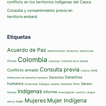
conflicto en los territorios indígenas del Cauca
Consulta y consentimiento previo en
territorio emberá
Etiquetas
Acuerdo de Paz
administración
Ancestros
Audiovisual
Colombia
Chocó
columnas
Comisión de la Verdad
Consulta previa
Conflicto armado
Cultura
DANE
Derechos
Derechos
Defensores de derechos humanos
humanos
Género
Foro
Diversidad
Diálogos
empleo
Femenino
Indígenas
Informe
Idiomas
Investigación
Justicia
Lengua
Mujeres
Mujer Indígena
mujer
nativa